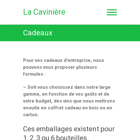
S
k
La Cavinière
i
p
t
Cadeaux
o
c
o
n
Pour vos cadeaux d’entreprise, nous
t
pouvons vous proposer plusieurs
e
formules :
n
t
– Soit vous choisissez dans notre large
gamme, en fonction de vos goûts et de
votre budget, des vins que nous mettrons
ensuite en coffret cadeau en bois ou en
carton.
Ces emballages existent pour
1, 2, 3 ou 6 bouteilles.