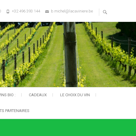
0
+32 496 393 144
b.michel@lacaviniere.be
INS BIO :
CADEAUX
LE CHOIX DU VIN
TS PARTENAIRES