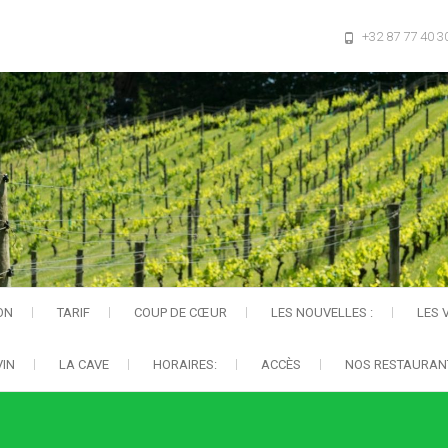
+32 87 77 40 3
ON
TARIF
COUP DE CŒUR
LES NOUVELLES :
LES V
VIN
LA CAVE
HORAIRES:
ACCÈS
NOS RESTAURAN