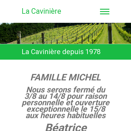
S
k
La Cavinière
i
p
t
o
c
o
La Cavinière depuis 1978
n
t
e
n
FAMILLE MICHEL
t
Nous serons fermé du
3/8 au 14/8 pour raison
personnelle et ouverture
exceptionnelle le 15/8
aux heures habituelles
Béatrice